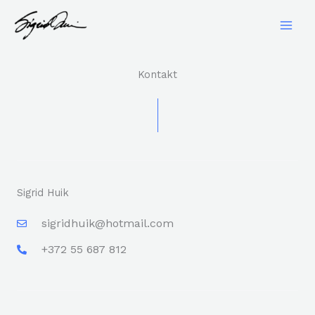
Skip
to
content
Kontakt
Sigrid Huik
sigridhuik@hotmail.com
+372 55 687 812